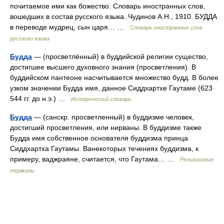
почитаемое ими как божество. Словарь иностранных слов,
вошедших в состав русского языка. Чудинов А.Н., 1910. БУДДА
в переводе мудрец, сын царя… …
Словарь иностранных слов
русского языка
Будда
— (просветлённый) в буддийской религии существо,
достигшее высшего духовного знания (просветления). В
буддийском пантеоне насчитывается множество будд. В более
узком значении Будда имя, данное Сиддхартхе Гаутаме (623
544 гг. до н.э.) …
Исторический словарь
Будда
— (санскр. просветленный) в буддизме человек,
достигший просветления, или нирваны. В буддизме также
Будда имя собственное основателя буддизма принца
Сиддхартха Гаутамы. Ванекоторых течениях буддизма, к
примеру, ваджраяне, считается, что Гаутама… …
Религиозные
термины