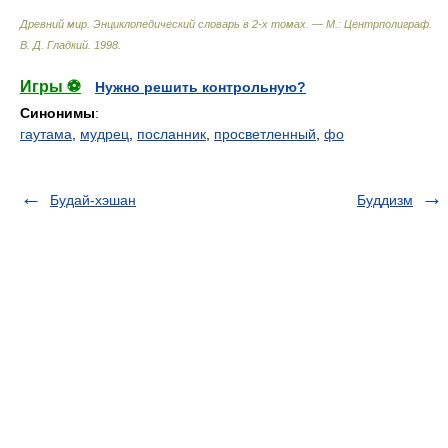
Древний мир. Энциклопедический словарь в 2-х томах. — М.: Центрполиграф
.
В. Д. Гладкий
.
1998
.
Игры ⚽
Нужно решить контрольную?
Синонимы
:
гаутама
,
мудрец
,
посланник
,
просветленный
,
фо
Будай-хэшан
Буддизм