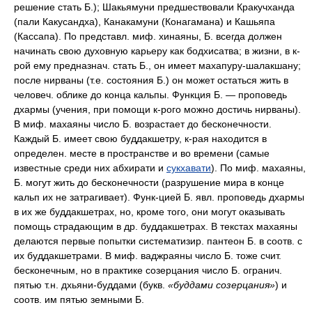
решение стать Б.); Шакьямуни предшествовали Кракучханда
(пали Какусандха), Канакамуни (Конагамана) и Кашьяпа
(Кассапа). По представл. миф. хинаяны, Б. всегда должен
начинать свою духовную карьеру как бодхисатва; в жизни, в к-
рой ему предназнач. стать Б., он имеет махапуру-шалакшану;
после нирваны (т.е. состояния Б.) он может остаться жить в
человеч. облике до конца кальпы. Функция Б. — проповедь
дхармы (учения, при помощи к-рого можно достичь нирваны).
В миф. махаяны число Б. возрастает до бесконечности.
Каждый Б. имеет свою буддакшетру, к-рая находится в
определен. месте в пространстве и во времени (самые
известные среди них абхирати и
сукхавати
). По миф. махаяны,
Б. могут жить до бесконечности (разрушение мира в конце
кальп их не затрагивает). Функ-цией Б. явл. проповедь дхармы
в их же буддакшетрах, но, кроме того, они могут оказывать
помощь страдающим в др. буддакшетрах. В текстах махаяны
делаются первые попытки систематизир. пантеон Б. в соотв. с
их буддакшетрами. В миф. ваджраяны число Б. тоже счит.
бесконечным, но в практике созерцания число Б. огранич.
пятью т.н. дхьяни-буддами (букв.
«буддами созерцания»
) и
соотв. им пятью земными Б.