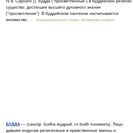
IV в. Сарнатх (). Будда (“просветлённый”) в буддийской религии
существо, достигшее высшего духовного знания
(“просветления”). В буддийском пантеоне насчитывается
множество …
Энциклопедический словарь «Всемирная история»
БУДДА
— (санскр. budha мудрый, от budh понимать). Лицо,
давшее индусам религиозные и нравственные законы и