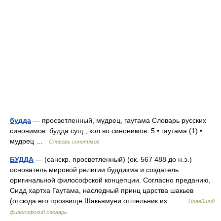
будда
— просветленный, мудрец, гаутама Словарь русских
синонимов. будда сущ., кол во синонимов: 5 • гаутама (1) •
мудрец …
Словарь синонимов
БУДДА
— (санскр. просветленный) (ок. 567 488 до н.э.)
основатель мировой религии буддизма и создатель
оригинальной философской концепции. Согласно преданию,
Сидд хартха Гаутама, наследный принц царства шакьев
(отсюда его прозвище Шакьямуни отшельник из… …
Новейший
философский словарь