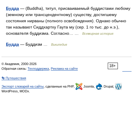
Будда
— (Buddha), титул, присваиваемый буддистами любому
(земному или трансцендентному) существу, достигшему
состояния нирваны (полного освобождения). Однако обычно
так называют Сиддхартху Гаута му (сер. 1 го тыс. до н.э.),
основателя буддизма. Согласно… …
Всемирная история
Будда
— Буддизм …
Википедия
© Академик, 2000-2026
18+
Обратная связь:
Техподдержка
,
Реклама на сайте
👣 Путешествия
Экспорт словарей на сайты
, сделанные на PHP,
Joomla,
Drupal,
WordPress, MODx.