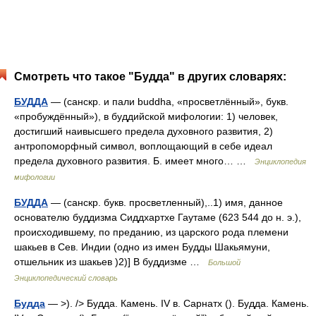
Смотреть что такое "Будда" в других словарях:
БУДДА
— (санскр. и пали buddha, «просветлённый», букв.
«пробуждённый»), в буддийской мифологии: 1) человек,
достигший наивысшего предела духовного развития, 2)
антропоморфный символ, воплощающий в себе идеал
предела духовного развития. Б. имеет много… …
Энциклопедия
мифологии
БУДДА
— (санскр. букв. просветленный),..1) имя, данное
основателю буддизма Сиддхартхе Гаутаме (623 544 до н. э.),
происходившему, по преданию, из царского рода племени
шакьев в Сев. Индии (одно из имен Будды Шакьямуни,
отшельник из шакьев )2)] В буддизме …
Большой
Энциклопедический словарь
Будда
— >). /> Будда. Камень. IV в. Сарнатх (). Будда. Камень.