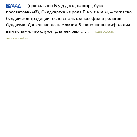
БУДДА
— (правильнее Б у д д х а, санскр., букв. –
просветленный), Сиддхартха из рода Г а у т а м ы, – согласно
буддийской традиции, основатель философии и религии
буддизма. Дошедшие до нас жития Б. наполнены мифологич.
вымыслами, что служит для нек рых… …
Философская
энциклопедия