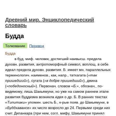
Древний мир. Энциклопедический
словарь
Будда
Толкование
Перевод
Будда
в буд. миф. человек, достигший наивысш. предела
духовн. развития, антропоморфный символ, воплощ. в себе
идеал предела духовн. развития. Б. имеет мн. параллельных
терминологич. наименов., как, напр., татхагата (
«так
пришедший»
), сугата (
«в добре пришедший»
), джина
(
«победоносный»
). Первонач. словом
«Б.»
, обознач., по-
видимому, лишь Шакьямуни, но уже на самом раннем этапе
развития буддизма возникла идея о др. Б. В ранних текстах
«Типитаки»
упомин. шесть Б., к-рые появ. до Шакьямуни, в
«Буддхавансе»
их число возросло до 24. Первыми среди них
счит. Дипанкара (при нем, согл. мифу, Шакьямуни принял